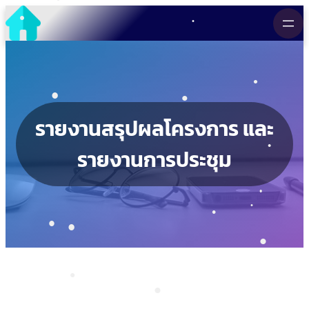
•
Skip
•
to
•
content
•
•
•
รายงานสรุปผลโครงการ และ
รายงานการประชุม
•
•
•
•
•
•
•
•
•
•