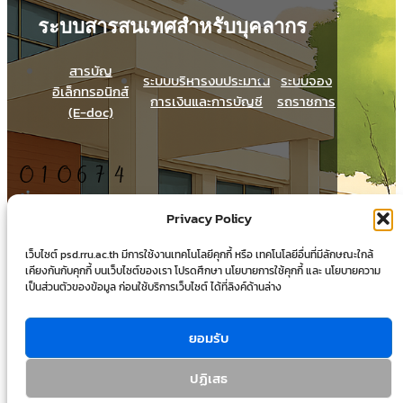
ระบบสารสนเทศสำหรับบุคลากร
สารบัญ
ระบบบริหารงบประมาณ
ระบบจอง
อิเล็กทรอนิกส์
การเงินและการบัญชี
รถราชการ
(E-doc)
Total Users : 10674
Privacy Policy
Views Today : 30
Views Last 30 days : 991
เว็บไซต์ psd.rru.ac.th มีการใช้งานเทคโนโลยีคุกกี้ หรือ เทคโนโลยีอื่นที่มีลักษณะใกล้
Views This Month : 142
เคียงกันกับคุกกี้ บนเว็บไซต์ของเรา โปรดศึกษา นโยบายการใช้คุกกี้ และ นโยบายความ
Total views : 35832
เป็นส่วนตัวของข้อมูล ก่อนใช้บริการเว็บไซต์ ได้ที่ลิงค์ด้านล่าง
Facebook
X
Instagram
LinkedIn
ยอมรับ
ปฏิเสธ