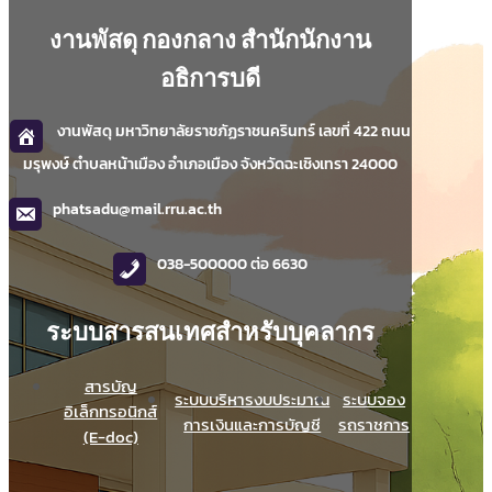
งานพัสดุ กองกลาง สำนักนักงาน
อธิการบดี
งานพัสดุ มหาวิทยาลัยราชภัฏราชนครินทร์ เลขที่ 422 ถนน
มรุพงษ์ ตำบลหน้าเมือง อำเภอเมือง จังหวัดฉะเชิงเทรา 24000
phatsadu@mail.rru.ac.th
038-500000 ต่อ 6630
ระบบสารสนเทศสำหรับบุคลากร
สารบัญ
ระบบบริหารงบประมาณ
ระบบจอง
อิเล็กทรอนิกส์
การเงินและการบัญชี
รถราชการ
(E-doc)